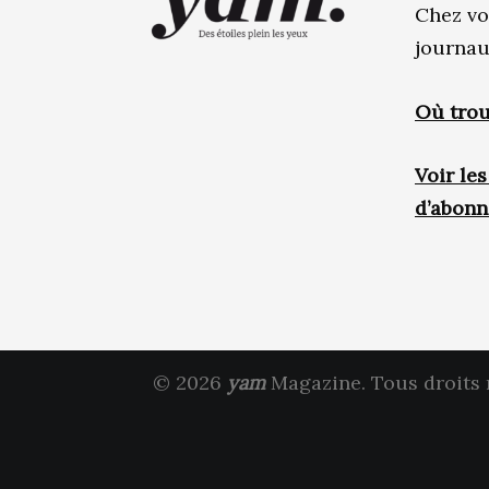
Chez vo
journau
Où trou
Voir le
d’abon
© 2026
yam
Magazine. Tous droits 