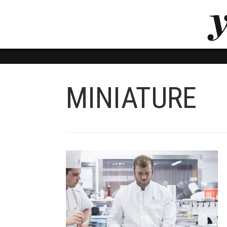
LUVTHEMES_DYNAMIC_INLINE_CSS_PLACEHOL
LIENS RAPIDES
MINIATURE