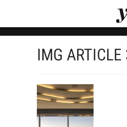
LUVTHEMES_DYNAMIC_INLINE_CSS_PLACEHOL
LIENS RAPIDES
IMG ARTICLE 