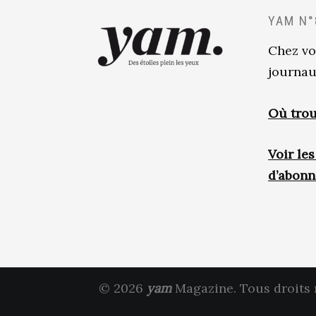
YAM N°
Chez vo
journau
Où trou
Voir le
d’abon
© 2026
yam
Magazine. Tous droits 