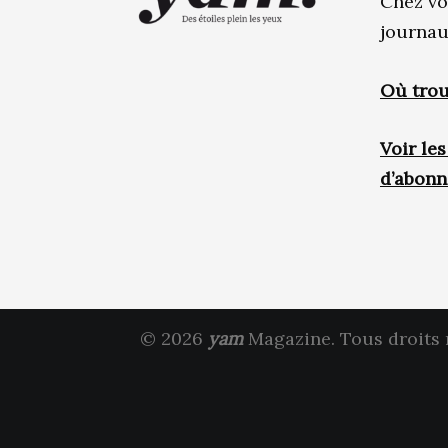
Chez vo
journau
Où trou
Voir le
d’abon
© 2026
yam
Magazine. Tous droits 