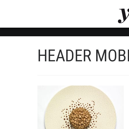
LUVTHEMES_DYNAMIC_INLINE_CSS_PLACEHOL
LIENS RAPIDES
HEADER MOBI