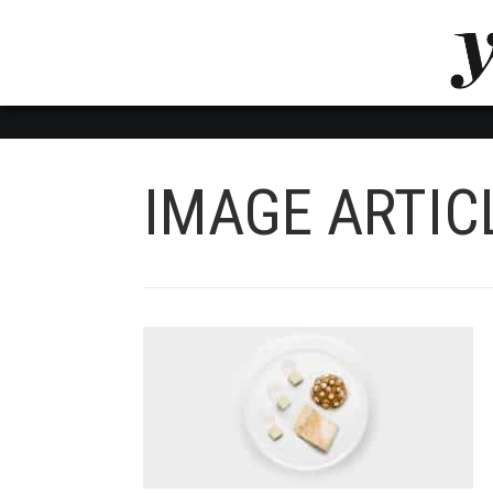
LUVTHEMES_DYNAMIC_INLINE_CSS_PLACEHOL
LIENS RAPIDES
IMAGE ARTIC