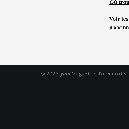
Où trou
Voir le
d’abon
© 2026
yam
Magazine. Tous droits 