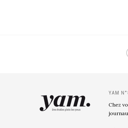
YAM N°
Chez vo
journau