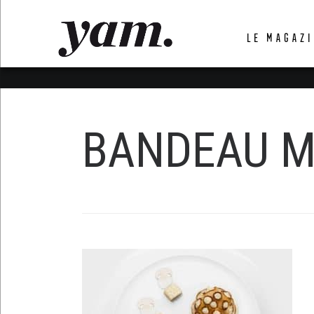
LUVTHEMES_DYNAMIC_INLINE_CSS_PLACEHOL
LE MAGAZI
LIENS RAPIDES
BANDEAU M