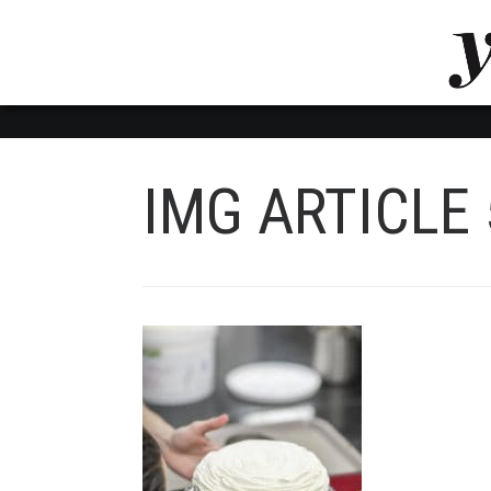
LUVTHEMES_DYNAMIC_INLINE_CSS_PLACEHOL
LIENS RAPIDES
IMG ARTICLE 