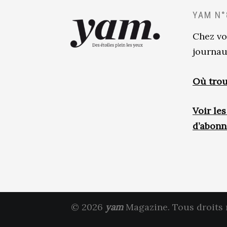
YAM N°
Chez vo
journau
Où trou
Voir le
d’abon
© 2026
yam
Magazine. Tous droits 