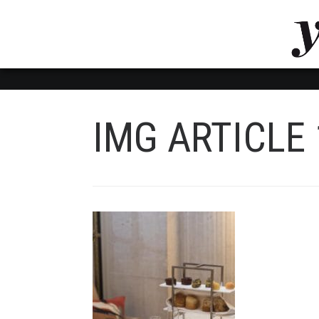
LUVTHEMES_DYNAMIC_INLINE_CSS_PLACEHOL
LIENS RAPIDES
IMG ARTICLE 