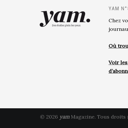
YAM N°
Chez vo
journau
Où trou
Voir le
d’abon
© 2026
yam
Magazine. Tous droits 