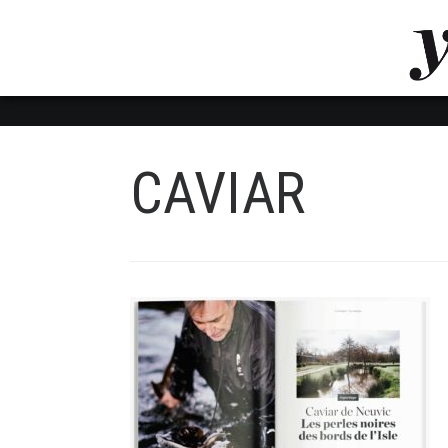
LUVTHEMES_DYNAMIC_INLINE_CSS_PLACEHOL
LIENS RAPIDES
CAVIAR