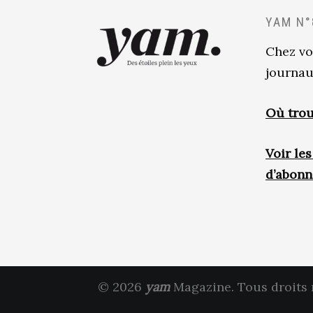
YAM N°
Chez vo
journau
Où trou
Voir le
d’abon
© 2026
yam
Magazine. Tous droits 