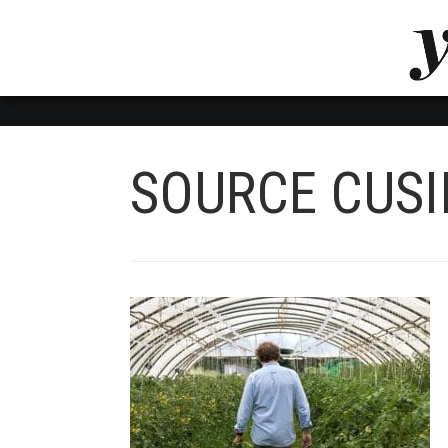
LUVTHEMES_DYNAMIC_INLINE_CSS_PLACEHOL
LIENS RAPIDES
SOURCE CUSI