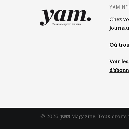
YAM N°
Chez vo
journau
Où trou
Voir le
d’abon
© 2026
yam
Magazine. Tous droits 