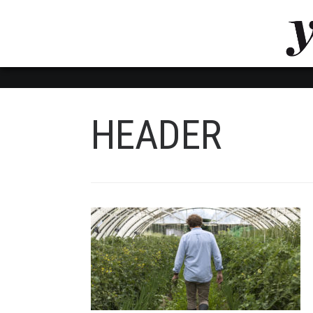
LUVTHEMES_DYNAMIC_INLINE_CSS_PLACEHOL
LIENS RAPIDES
HEADER