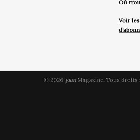
Où trou
Voir le
d’abon
© 2026
yam
Magazine. Tous droits 