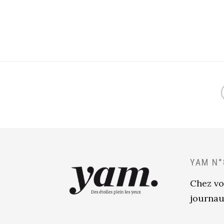
YAM N°
Chez vo
journau