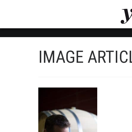
LUVTHEMES_DYNAMIC_INLINE_CSS_PLACEHOL
LIENS RAPIDES
IMAGE ARTIC