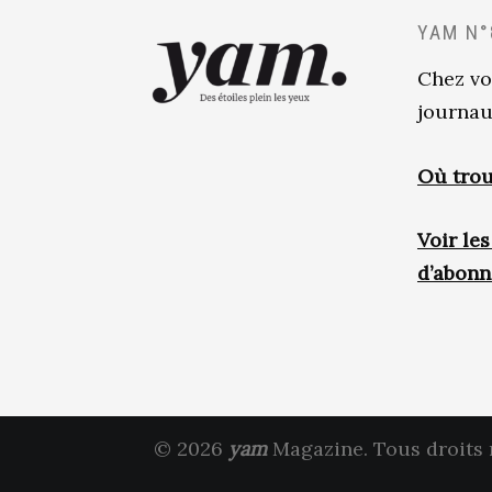
YAM N°
Chez vo
journau
Où trou
Voir le
d’abon
© 2026
yam
Magazine. Tous droits 