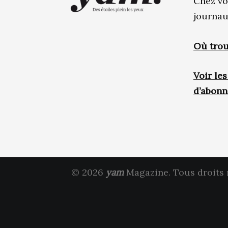
Chez vo
journau
Où trou
Voir le
d’abon
© 2026
yam
Magazine. Tous droits 