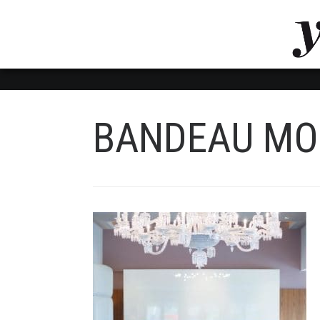
LUVTHEMES_DYNAMIC_INLINE_CSS_PLACEHOL
LIENS RAPIDES
BANDEAU MO