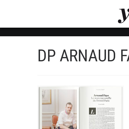
LUVTHEMES_DYNAMIC_INLINE_CSS_PLACEHOL
LIENS RAPIDES
DP ARNAUD F