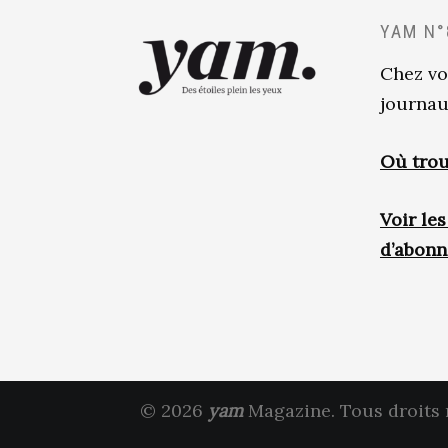
YAM N°
Chez vo
journau
Où trou
Voir le
d’abon
© 2026
yam
Magazine. Tous droits 