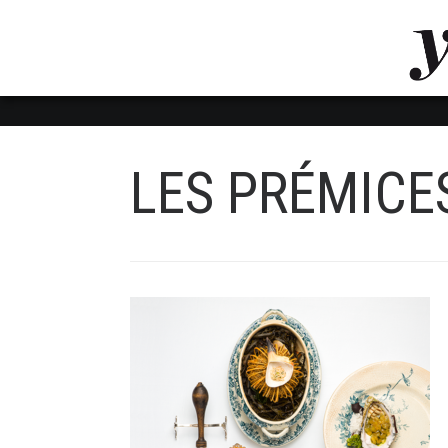
LUVTHEMES_DYNAMIC_INLINE_CSS_PLACEHOL
LIENS RAPIDES
LES PRÉMICE