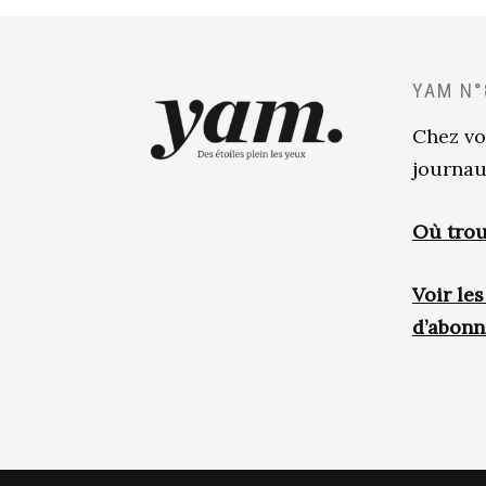
YAM N°
Chez vo
journau
Où trou
Voir le
d’abon