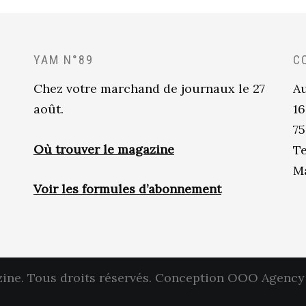
YAM N°89
C
Chez votre marchand de journaux le 27
Au
août.
16
75
Où trouver le magazine
Te
Ma
Voir les formules d’abonnement
ne. Tous droits réservés.
Conception OOO Agency