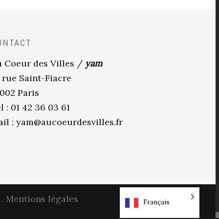
ONTACT
 Coeur des Villes /
yam
 rue Saint-Fiacre
002 Paris
l : 01 42 36 03 61
il :
yam@aucoeurdesvilles.fr
.
Mentions légales
Français