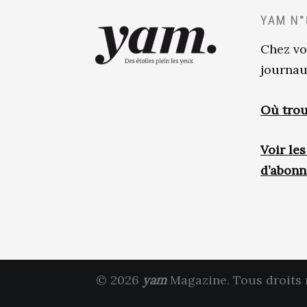
YAM N°
Chez vo
journau
Où trou
Voir le
d’abon
© 2026
yam
Magazine. Tous droits 