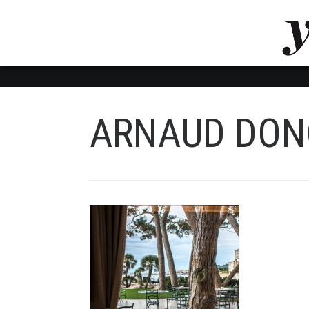
LUVTHEMES_DYNAMIC_INLINE_CSS_PLACEHOL
LIENS RAPIDES
ARNAUD DON