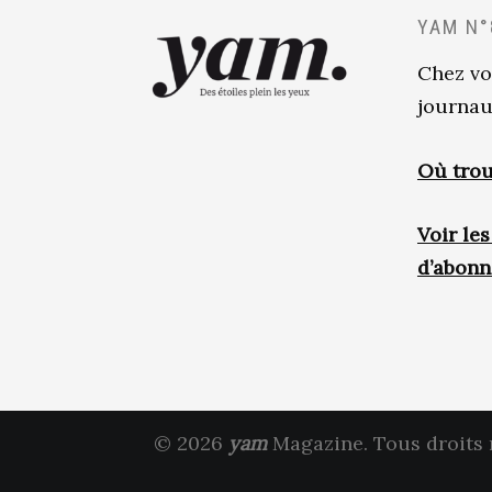
YAM N°
Chez vo
journau
Où trou
Voir le
d’abon
© 2026
yam
Magazine. Tous droits 