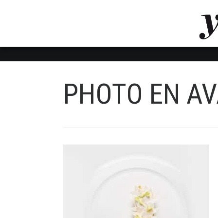
LUVTHEMES_DYNAMIC_INLINE_CSS_PLACEHOL
LIENS RAPIDES
PHOTO EN A