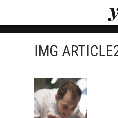
LUVTHEMES_DYNAMIC_INLINE_CSS_PLACEHOL
LIENS RAPIDES
IMG ARTICLE