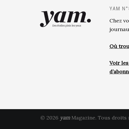
YAM N°
Chez vo
journau
Où trou
Voir le
d’abon
© 2026
yam
Magazine. Tous droits 