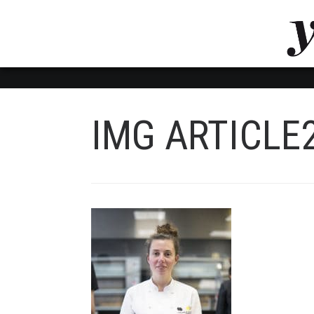
LUVTHEMES_DYNAMIC_INLINE_CSS_PLACEHOL
LIENS RAPIDES
IMG ARTICLE