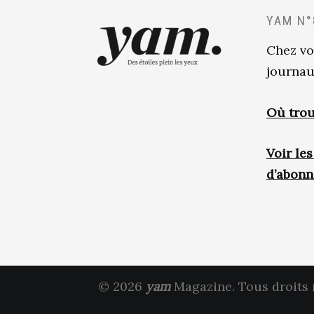
YAM N°
Chez vo
journau
Où trou
Voir le
d’abon
© 2026
yam
Magazine. Tous droits 