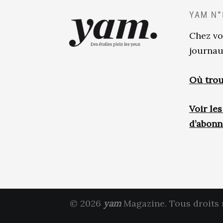
YAM N°
Chez vo
journau
Où trou
Voir le
d’abon
© 2026
yam
Magazine. Tous droits 