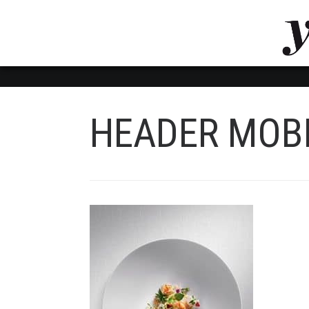
LUVTHEMES_DYNAMIC_INLINE_CSS_PLACEHOL
LIENS RAPIDES
HEADER MOB