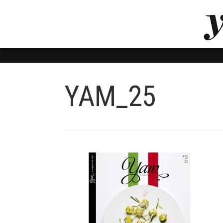
LUVTHEMES_DYNAMIC_INLINE_CSS_PLACEHOL
LIENS RAPIDES
YAM_25