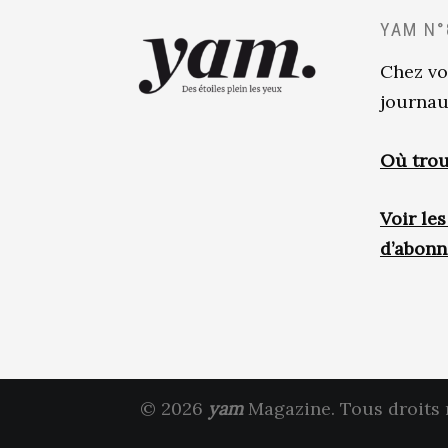
YAM N°
Chez vo
journau
Où trou
Voir le
d’abon
© 2026
yam
Magazine. Tous droits 