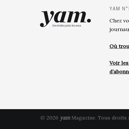
YAM N°
Chez vo
journau
Où trou
Voir le
d’abon
© 2026
yam
Magazine. Tous droits 