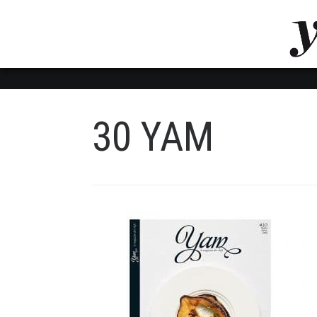
LUVTHEMES_DYNAMIC_INLINE_CSS_PLACEHOL
LIENS RAPIDES
30 YAM