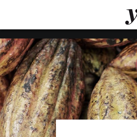
LUVTHEMES_DYNAMIC_INLINE_CSS_PLACEHOL
LIENS RAPIDES