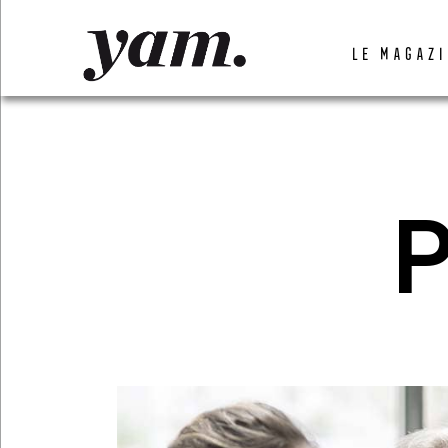
LUVTHEMES_DYNAMIC_INLINE_CSS_PLACEHOL
LE MAGAZI
LIENS RAPIDES
P