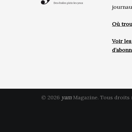
journau
Où trou
Voir le
d’abon
© 2026
yam
Magazine. Tous droits 