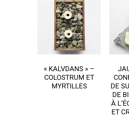
« KALVDANS » –
JA
COLOSTRUM ET
CONF
MYRTILLES
DE S
DE B
À L’É
ET C