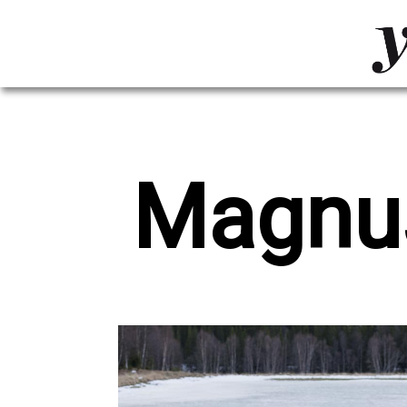
LUVTHEMES_DYNAMIC_INLINE_CSS_PLACEHOL
LIENS RAPIDES
Magnus