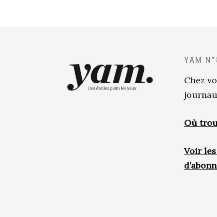
YAM N°
Chez vo
journau
Où trou
Voir le
d’abon