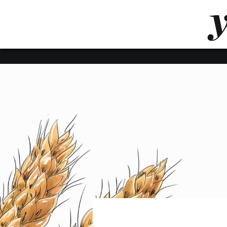
LUVTHEMES_DYNAMIC_INLINE_CSS_PLACEHOL
LIENS RAPIDES