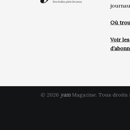
journau
Où trou
Voir le
d’abon
© 2026
yam
Magazine. Tous droits 