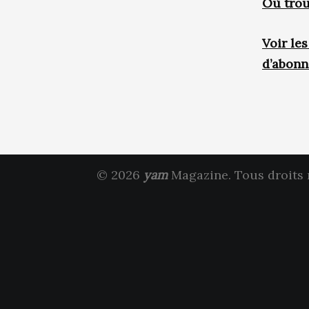
Où trou
Voir le
d’abon
© 2026
yam
Magazine. Tous droits 