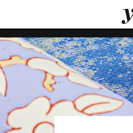
LUVTHEMES_DYNAMIC_INLINE_CSS_PLACEHOL
LIENS RAPIDES