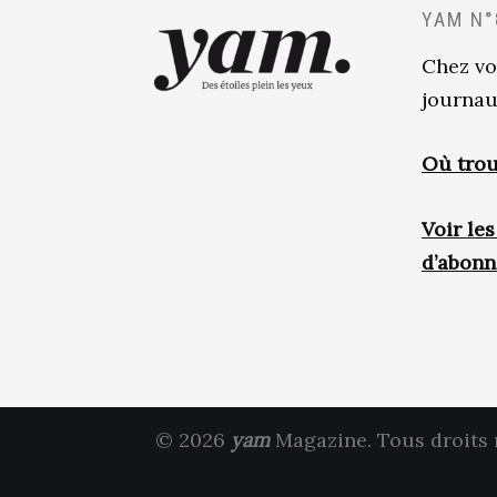
YAM N°
Chez vo
journau
Où trou
Voir le
d’abon
© 2026
yam
Magazine. Tous droits 