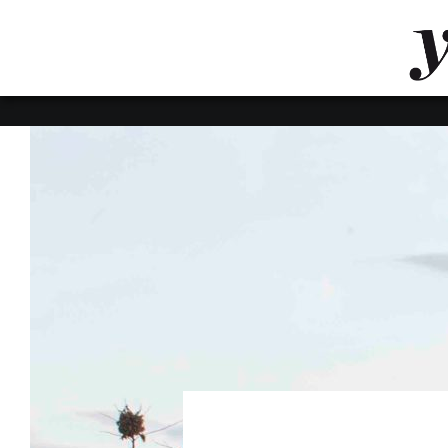
LUVTHEMES_DYNAMIC_INLINE_CSS_PLACEHOL
LIENS RAPIDES