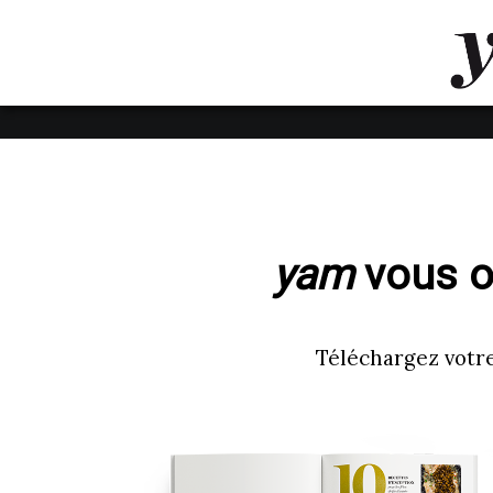
LUVTHEMES_DYNAMIC_INLINE_CSS_PLACEHOL
LIENS RAPIDES
yam
vous of
Téléchargez votre