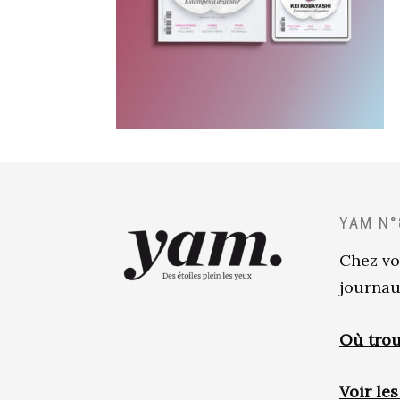
YAM N°
Chez vo
journau
Où trou
Voir le