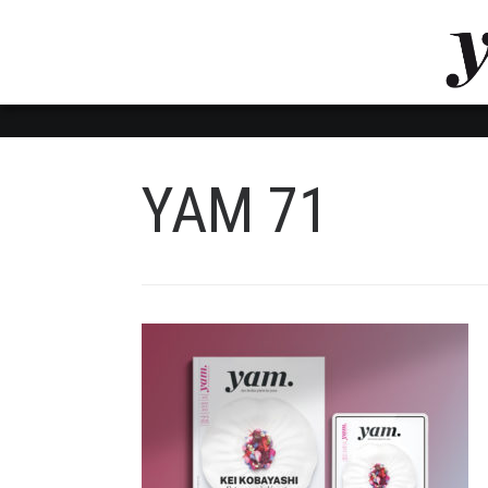
LUVTHEMES_DYNAMIC_INLINE_CSS_PLACEHOL
LIENS RAPIDES
YAM 71