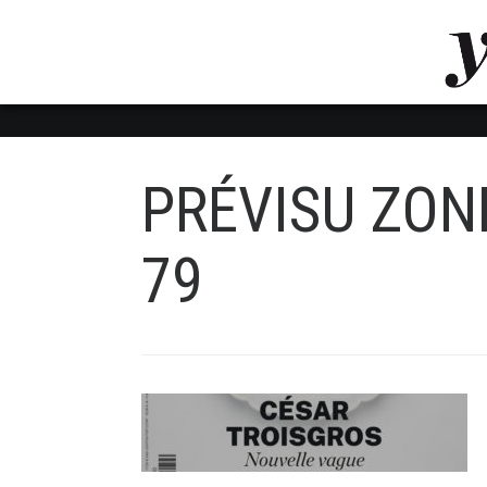
LUVTHEMES_DYNAMIC_INLINE_CSS_PLACEHOL
LIENS RAPIDES
PRÉVISU ZO
79