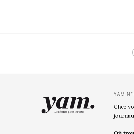
YAM N°
Chez vo
journau
Où trou