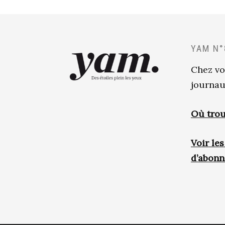
YAM N°
Chez vo
journau
Où trou
Voir le
d’abon