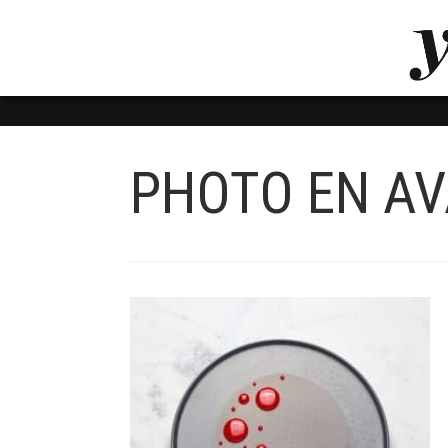
LUVTHEMES_DYNAMIC_INLINE_CSS_PLACEHOL
LIENS RAPIDES
PHOTO EN A