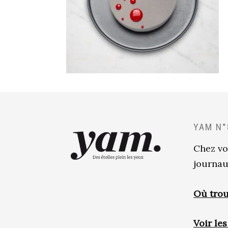
YAM N°
Chez vo
journau
Où trou
Voir le