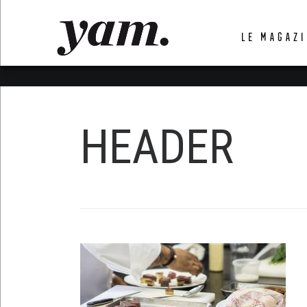
LUVTHEMES_DYNAMIC_INLINE_CSS_PLACEHOL
LE MAGAZI
LIENS RAPIDES
HEADER