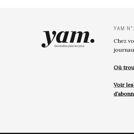
YAM N°
Chez vo
journau
Où trou
Voir le
d’abon