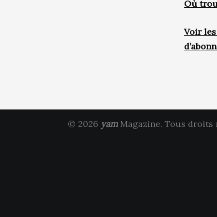
Où trou
Voir le
d’abon
© 2026
yam
Magazine. Tous droits 