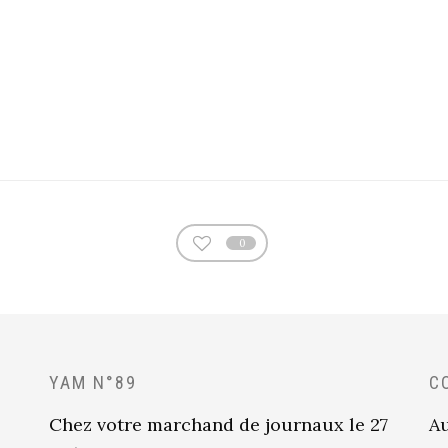
0
YAM N°89
C
Chez votre marchand de journaux le 27
Au