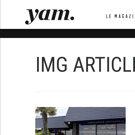
LUVTHEMES_DYNAMIC_INLINE_CSS_PLACEHOL
LE MAGAZI
LIENS RAPIDES
IMG ARTICL