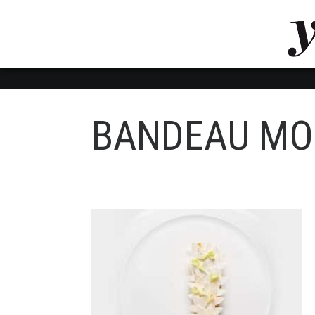
LUVTHEMES_DYNAMIC_INLINE_CSS_PLACEHOL
LIENS RAPIDES
BANDEAU MO