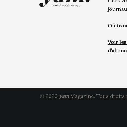
Chez vo
journau
Où trou
Voir le
d’abon
© 2026
yam
Magazine. Tous droits 