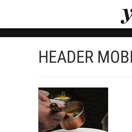
LUVTHEMES_DYNAMIC_INLINE_CSS_PLACEHOL
LIENS RAPIDES
HEADER MOB