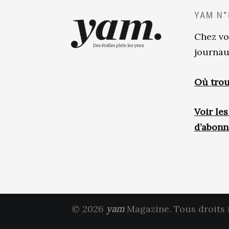
YAM N°
Chez vo
journau
Où trou
Voir le
d’abon
© 2026
yam
Magazine. Tous droits 