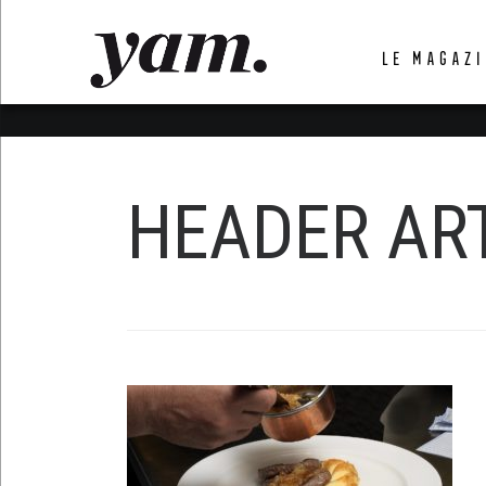
LUVTHEMES_DYNAMIC_INLINE_CSS_PLACEHOL
LE MAGAZI
LIENS RAPIDES
HEADER AR